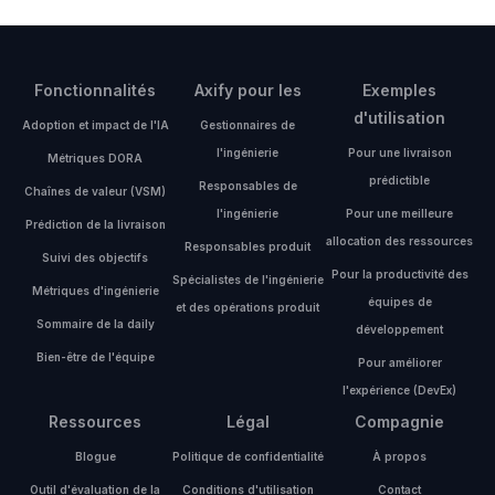
Fonctionnalités
Axify pour les
Exemples
d'utilisation
Adoption et impact de l'IA
Gestionnaires de
l'ingénierie
Pour une livraison
Métriques DORA
prédictible
Responsables de
Chaînes de valeur (VSM)
l'ingénierie
Pour une meilleure
Prédiction de la livraison
allocation des ressources
Responsables produit
Suivi des objectifs
Pour la productivité des
Spécialistes de l'ingénierie
Métriques d'ingénierie
équipes de
et des opérations produit
Sommaire de la daily
développement
Bien-être de l'équipe
Pour améliorer
l'expérience (DevEx)
Ressources
Légal
Compagnie
Blogue
Politique de confidentialité
À propos
Outil d'évaluation de la
Conditions d'utilisation
Contact