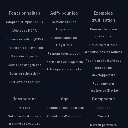
Fonctionnalités
Axify pour les
Exemples
d'utilisation
Adoption et impact de l'IA
Gestionnaires de
l'ingénierie
Pour une livraison
Métriques DORA
prédictible
Responsables de
Chaînes de valeur (VSM)
l'ingénierie
Pour une meilleure
Prédiction de la livraison
allocation des ressources
Responsables produit
Suivi des objectifs
Pour la productivité des
Spécialistes de l'ingénierie
Métriques d'ingénierie
équipes de
et des opérations produit
Sommaire de la daily
développement
Bien-être de l'équipe
Pour améliorer
l'expérience (DevEx)
Ressources
Légal
Compagnie
Blogue
Politique de confidentialité
À propos
Outil d'évaluation de la
Conditions d'utilisation
Contact
maturité des équipes
Devenir partenaire