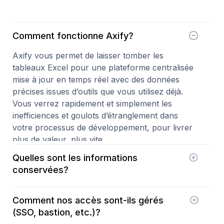
Comment fonctionne Axify?
Axify vous permet de laisser tomber les
tableaux Excel pour une plateforme centralisée
mise à jour en temps réel avec des données
précises issues d’outils que vous utilisez déjà.
Vous verrez rapidement et simplement les
inefficiences et goulots d’étranglement dans
votre processus de développement, pour livrer
plus de valeur, plus vite.
Quelles sont les informations
conservées?
Seules les réponses aux sondages du moral de
Comment nos accès sont-ils gérés
l'équipe et les scores des différents axes sont
(SSO, bastion, etc.)?
actuellement stockées. L’infrastructure d’Axify